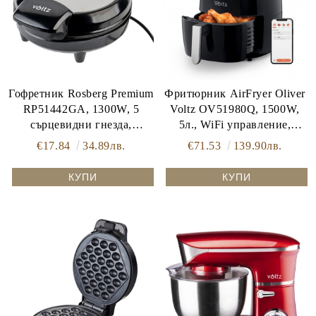
Гофретник Rosberg Premium
Фритюрник AirFryer Oliver
RP51442GA, 1300W, 5
Voltz OV51980Q, 1500W,
сърцевидни гнезда,
5л., WiFi управление,
Терморегулатор, Инокс/
Горещ въздух, Таймер, до
€17.84
34.89лв.
€71.53
139.90лв.
черен
200C, Черен