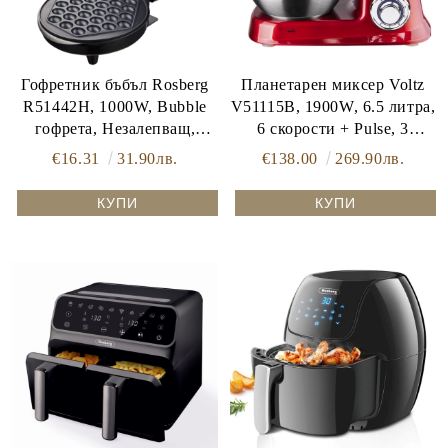
Гофретник бъбъл Rosberg
Планетарен миксер Voltz
R51442H, 1000W, Bubble
V51115B, 1900W, 6.5 литра,
гофрета, Незалепващ,
6 скорости + Pulse, 3
Черен
приставки, Червен
€16.31
31.90лв.
€138.00
269.90лв.