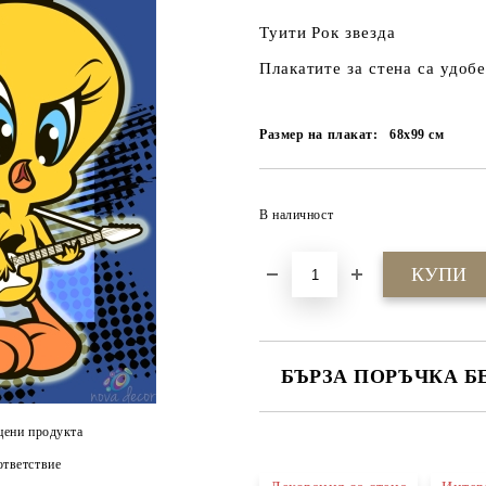
Туити Рок звезда
Плакатите за стена са удобе
Размер на плакат:
68x99
см
В наличност
БЪРЗА ПОРЪЧКА Б
САМО ПОПЪЛНЕТЕ 4 ПОЛЕТА
цени продукта
тветствие