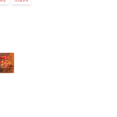
иор
Плакати
те на работния ден.