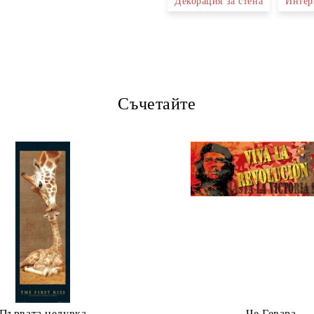
Декорация за стена
Интер
Ние ще се свържем с вас в рамки
Съчетайте
Първата целувка
Че Гевара