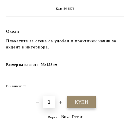
Код:
56.8578
Океан
Плакатите за стена са удобен и практичен начин за
акцент в интериора.
Размер на плакат:
53x158
см
Добави в желани
В наличност
Nova Decor
Марка: