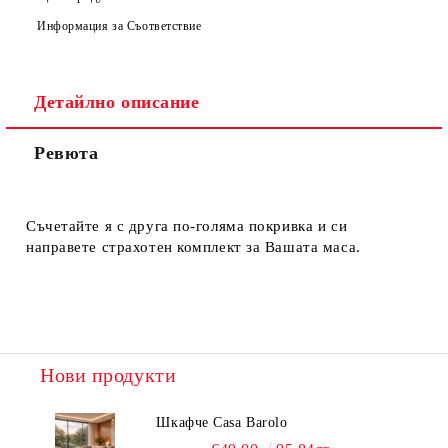
Информация за Съответствие
Детайлно описание
Ние ще се свържем с вас в рамките на работния ден.
Ревюта
Съчетайте я с друга по-голяма покривка и си
направете страхотен комплект за Вашата маса.
Нови продукти
Шкафче Casa Barolo