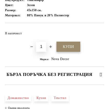
Вид продукт:
Тишлайфер
Цвят:
Зелен
Размер:
45х150
см.
Материал:
80% Памук и 20% Полиестер
Добави в желани
В наличност
Nova Decor
Марка:
БЪРЗА ПОРЪЧКА БЕЗ РЕГИСТРАЦИЯ
САМО ПОПЪЛНЕТЕ 4 ПОЛЕТА
Домакинство
Кухня
Текстил
Оцени продукта