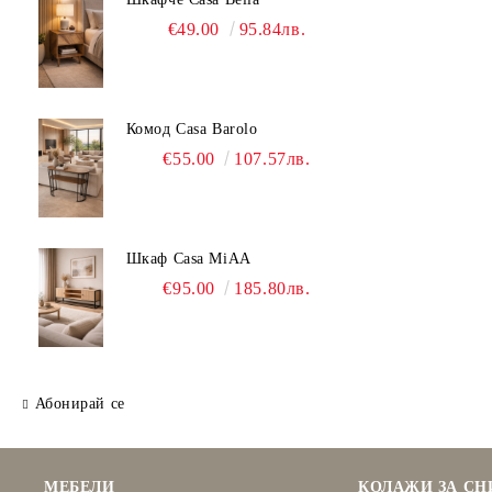
€49.00
95.84лв.
Комод Casa Barolo
€55.00
107.57лв.
Шкаф Casa MiAA
€95.00
185.80лв.
Абонирай се
МЕБЕЛИ
КОЛАЖИ ЗА С