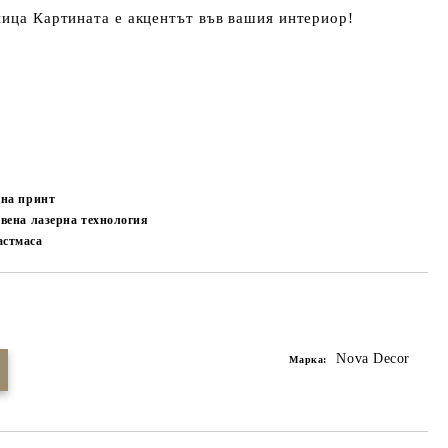
ница Картината е акцентът във вашия интериор!
 на принт
вена лазерна технология
стмаса
Добави в желани
Nova Decor
Марка: