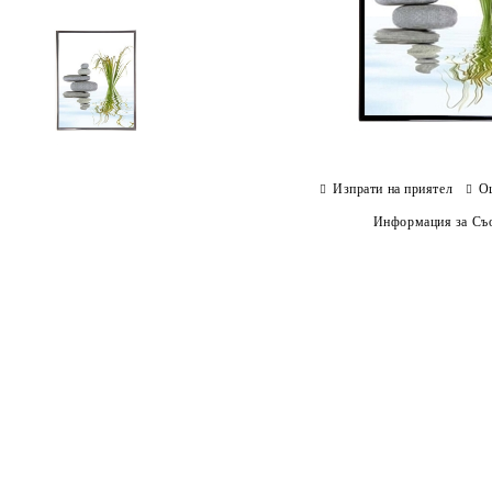
Изпрати на приятел
О
Информация за Съо