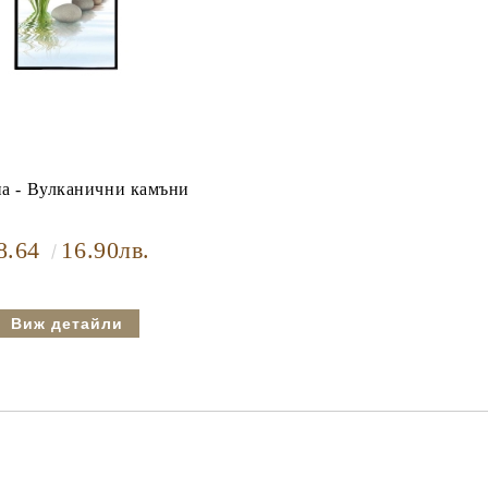
а - Вулканични камъни
8.64
16.90лв.
Виж детайли