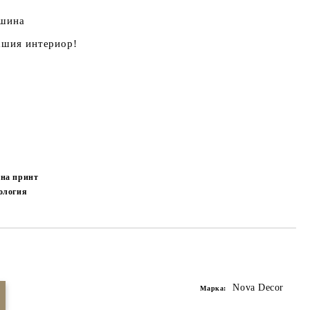
ишина
ашия интериор!
 на принт
ология
Добави в желани
Nova Decor
Марка: