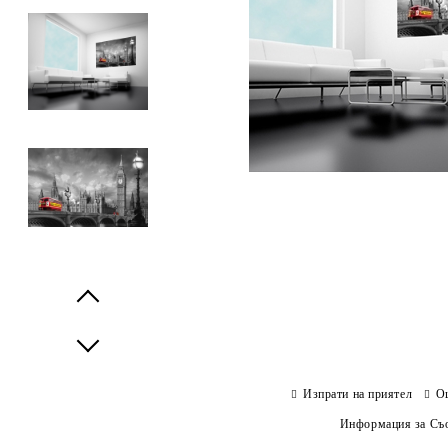
Prev
Next
Изпрати на приятел
О
Информация за Съо