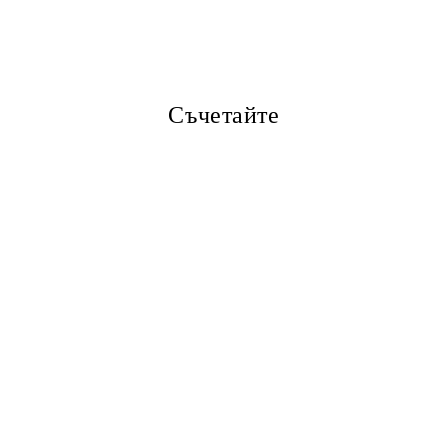
Ние ще се свържем с вас в рамки
Съчетайте