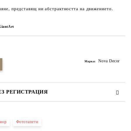
вяне, представящ ни абстрактността на движението.
GiantArt
Добави в желани
Nova Decor
Марка:
ЕЗ РЕГИСТРАЦИЯ
иор
Фототапети