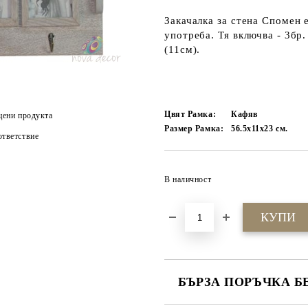
Закачалка за стена Спомен 
употреба. Тя включва - 3бр.
(11см).
Цвят Рамка:
Кафяв
цени продукта
Размер Рамка:
56.5х11х23
см.
тветствие
В наличност
БЪРЗА ПОРЪЧКА Б