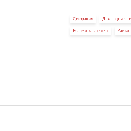
САМО ПОПЪЛНЕТЕ 4 ПОЛЕТА
Декорация
Декорация за 
Колажи за снимки
Рамки 
Ние ще се свържем с вас в рамки