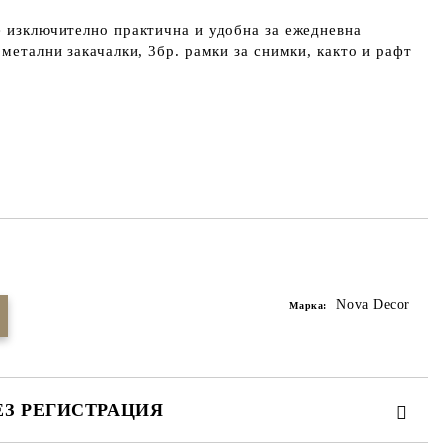
e изключително практична и удобна за ежедневна
 метални закачалки, 3бр. рамки за снимки, както и рафт
Добави в желани
Nova Decor
Марка:
ЕЗ РЕГИСТРАЦИЯ