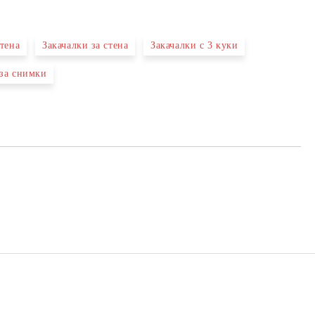
стена
Закачалки за стена
Закачалки с 3 куки
за снимки
те на работния ден.