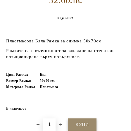
32.00лв.
Код:
50021
Пластмасова Бяла Рамка за снимка 50х70см
Рамките са с възможност за закачане на стена или
позициониране върху повърхност.
Цвят Рамка:
Бял
Размер Рамка:
50х70
см.
Материал Рамка:
Пластмаса
Добави в желани
В наличност