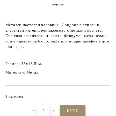
Код:
569
Метален настолен часовник „Лондон“ е стилен и
елегантен интериорен аксесоар с метални крачета.
Със своя класически дизайн и безшумен механизъм,
той е идеален за бюро, рафт или нощно шкафче в дом
или офис.
Размер:
23x18.5см.
Материал:
Метал
Добави в желани
В наличност