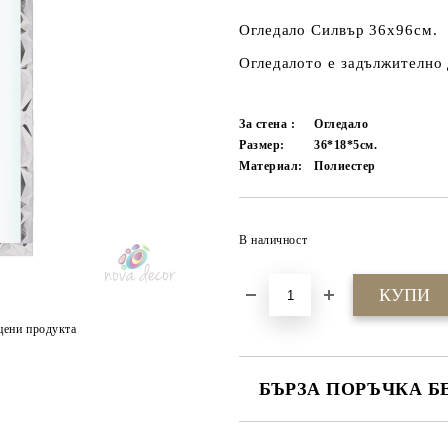
Огледало Силвър 36x96cм.
Огледалото е задължително 
За стена :
Огледало
Размер:
36*18*5см.
Материал:
Полиестер
В наличност
цени продукта
БЪРЗА ПОРЪЧКА Б
САМО ПОПЪЛНЕТЕ 4 ПОЛЕТА