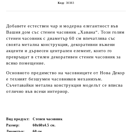
Код:
30383
Добавете естествен чар и модерна елегантност във
Вашия дом със стенен часовник „Хавана“. Този
голям
стенен часовник
с диаметър
60 см
впечатлява със
своята метална конструкция, декоративни въжени
акценти и дървесен централен елемент, които го
превръщат в стилен
декоративен стенен часовник
за
всяко помещение.
Основното предимство на часовниците от Нова Декор
е техният
безшумен часовников механизъм
.
Съчетавайки метална конструкция моделът се вписва
отлично във всеки интериор.
Вид продукт:
Стенен часовник
Размер:
60х60х4.5 см.
Диаметър:
60
см.