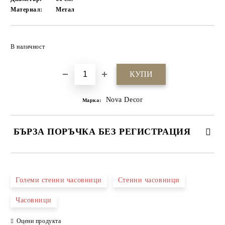
Материал:
Метал
Добави в желани
В наличност
Nova Decor
Марка:
БЪРЗА ПОРЪЧКА БЕЗ РЕГИСТРАЦИЯ
САМО ПОПЪЛНЕТЕ 4 ПОЛЕТА
Големи стенни часовници
Стенни часовници
Часовници
Оцени продукта