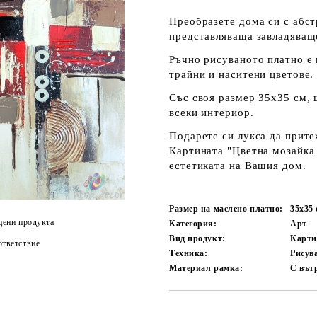
Преобразете дома си с абст
представляваща завладяващ
Ръчно рисуваното
платно е 
трайни и наситени цветове.
Със своя размер
35х35 см
,
всеки интериор.
Подарете си лукса да прите
Картината "Цветна мозайка I
естетиката на Вашия дом.
Размер на маслено платно:
35х35
цени продукта
Категория:
Арт
Вид продукт:
Карти
тветствие
Техника:
Рисув
Материал рамка:
С вът