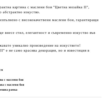
рактна картина с маслени бои "Цветна мозайка II",
о абстрактно изкуство.
изпълнено с
висококачетвени маслени бои
, гарантиращи
 ще внесе стил, елегантност и съвременно изкуство във
жавате уникално произведение на изкуството!
I" е не само красива декорация, но и известиция в
см
на с маслени бои
ана с маслени бои
решна рамка
Добави в желани