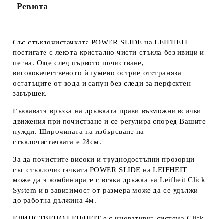
Ревюта
Със стъклочистачката POWER SLIDE на LEIFHEIT
постигате с лекота кристално чисти стъкла без ивици и
петна. Още след първото почистване,
висококачественото ѝ гумено острие отстранява
остатъците от вода и сапун без следи за перфектен
завършек.
Гъвкавата връзка на дръжката прави възможни всички
движения при почистване и се регулира според Вашите
нужди. Широчината на избърсване на
стъклочистачката е 28см.
За да почистите високи и труднодостъпни прозорци
със стъклочистачката POWER SLIDE на LEIFHEIT
може да я комбинирате с всяка дръжка на Leifheit Click
System и в зависимост от размера може да се удължи
до работна дължина 4м.
ЕДИНСТВЕНО LEIFHEIT е с иновативна система Click