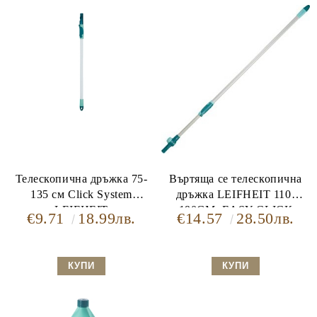
Телескопична дръжка 75-
Въртяща се телескопична
135 см Click System
дръжка LEIFHEIT 110-
LEIFHEIT
190СМ. EASY-CLICК
€9.71
18.99лв.
€14.57
28.50лв.
функция