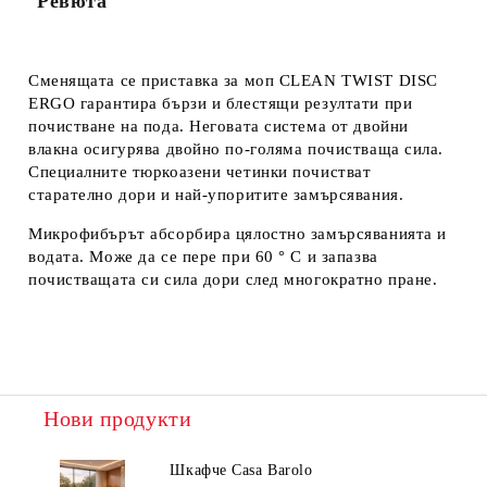
Ревюта
Сменящата се приставка за моп CLEAN TWIST DISC
ERGO гарантира бързи и блестящи резултати при
почистване на пода. Неговата система от двойни
влакна осигурява двойно по-голяма почистваща сила.
Специалните тюркоазени четинки почистват
старателно дори и най-упоритите замърсявания.
Микрофибърът абсорбира цялостно замърсяванията и
водата. Може да се пере при 60 ° C и запазва
почистващата си сила дори след многократно пране.
Нови продукти
Шкафче Casa Barolo