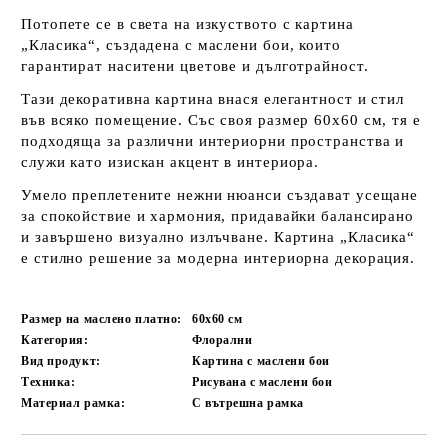
Потопете се в света на изкуството с картина
„Класика“, създадена с маслени бои, които
гарантират наситени цветове и дълготрайност.
Тази декоративна картина внася елегантност и стил
във всяко помещение. Със своя размер 60x60 см, тя е
подходяща за различни интериорни пространства и
служи като изискан акцент в интериора.
Умело преплетените нежни нюанси създават усещане
за спокойствие и хармония, придавайки балансирано
и завършено визуално излъчване. Картина „Класика“
е стилно решение за модерна интериорна декорация.
Размер на маслено платно:
60x60
см
Категория:
Флорални
Вид продукт:
Картина с маслени бои
Техника:
Рисувана с маслени бои
Материал рамка:
С вътрешна рамка