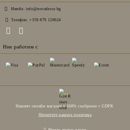
Имейл:
info@novadecor.bg
Телефон:
+359 879 120024
Ние работим с
GDPR
Нашият онлайн магазин е 100% съобразен с GDPR.
Прочетете нашата политика
Моите лични данни