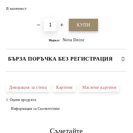
Добави в желани
В наличност
Nova Decor
Марка:
БЪРЗА ПОРЪЧКА БЕЗ РЕГИСТРАЦИЯ
САМО ПОПЪЛНЕТЕ 4 ПОЛЕТА
Декорация за стена
Картини
Маслени картини
Оцени продукта
Информация за Съответствие
Съчетайте
Ние ще се свържем с вас в рамките на работния ден.