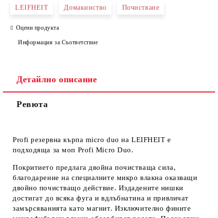
LEIFHEIT
Домакинство
Почистване
Оцени продукта
Информация за Съответствие
Детайлно описание
Ние ще се свържем с вас в рамките на работния ден.
Ревюта
Profi резервна кърпа micro duo на LEIFHEIT е
подходяща за моп Profi Micro Duo.
Покритието предлага двойна почистваща сила,
благодарение на специалните микро влакна оказващи
двойно почистващо действие. Издадените нишки
достигат до всяка фуга и вдлъбнатина и привличат
замърсяванията като магнит. Изключително фините