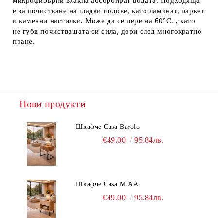
микрофибърни влакна абсорбират водата. Подходяща
е за почистване на гладки подове, като ламинат, паркет
и каменни настилки. Може да се пере на 60°C. , като
не губи почистващата си сила, дори след многократно
пране.
Нови продукти
Шкафче Casa Barolo
€49.00
95.84лв.
Шкафче Casa MiAA
€49.00
95.84лв.