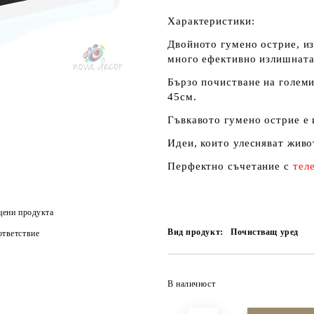
Характеристики:
Двойното гумено острие, из
много ефективно излишната
Бързо почистване на голем
45см.
Гъвкавото гумено острие е 
Идеи, които улесняват живо
Перфектно съчетание с
тел
цени продукта
Вид продукт:
Почистващ уред
тветствие
В наличност