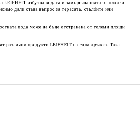
а LEIFHEIT избутва водата и замърсяванията от плочки
исимо дали става въпрос за терасата, стълбите или
ностната вода може да бъде отстранена от големи площи
ат различни продукти LEIFHEIT на една дръжка. Така