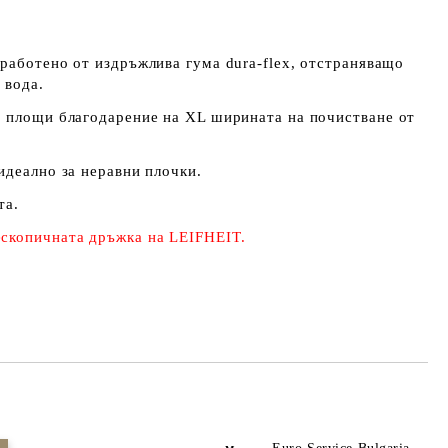
работено от издръжлива гума dura-flex, отстраняващо
 вода.
и площи благодарение на XL ширината на почистване от
идеално за неравни плочки.
та.
ескопичната дръжка
на LEIFHEIT.
Добави в желани