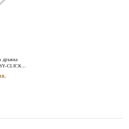
а дръжка
ASY-CLICК
лв.