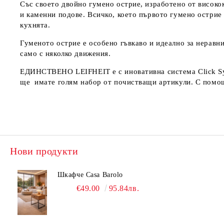
Със своето двойно гумено острие, изработено от висок
и каменни подове. Всичко, което първото гумено острие 
кухнята.
Гуменото острие е особено гъвкаво и идеално за неравн
само с няколко движения.
ЕДИНСТВЕНО LEIFHEIT е с иновативна система Click Sys
ще имате голям набор от почистващи артикули. С помощт
Нови продукти
Шкафче Casa Barolo
€49.00
95.84лв.