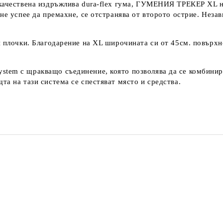
окачествена издръжлива dura-flex гума, ГУМЕНИЯ ТРЕКЕР XL н
не успее да премахне, се отстранява от второто острие. Незав
и плочки. Благодарение на XL широчината си от 45см. повърх
tem с щракващо съединение, която позволява да се комбинир
а на тази система се спестяват място и средства.