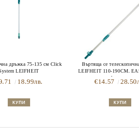
чна дръжка 75-135 см Click
Въртяща се телескопичн
System LEIFHEIT
LEIFHEIT 110-190СМ. E
функция
9.71
18.99лв.
€14.57
28.50