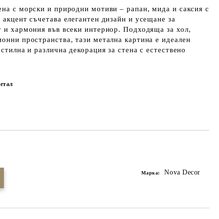
ена с морски и природни мотиви – рапан, мида и саксия с
н акцент съчетава елегантен дизайн и усещане за
т и хармония във всеки интериор. Подходяща за хол,
ионни пространства, тази метална картина е идеален
 стилна и различна декорация за стена с естествено
етал
Добави в желани
Nova Decor
Марка: