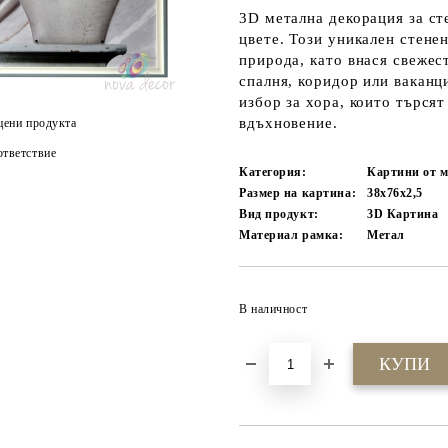
3D метална декорация за ст
цвете. Този уникален стене
природа, като внася свежес
спалня, коридор или ваканц
избор за хора, които търсят
вдъхновение.
цени продукта
тветствие
Категория:
Картини от м
Размер на картина:
38х76х2,5
Вид продукт:
3D Картина
Материал рамка:
Метал
В наличност