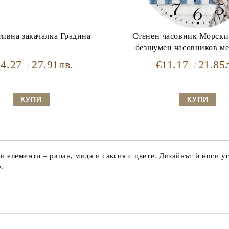
тивна закачалка Градина
Стенен часовник Морски
безшумен часовников м
14.27
27.91лв.
€11.17
21.85
елементи – рапан, мида и саксия с цвете. Дизайнът ѝ носи ус
.