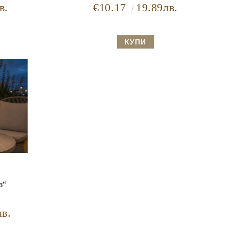
в.
€10.17
19.89лв.
з“
лв.