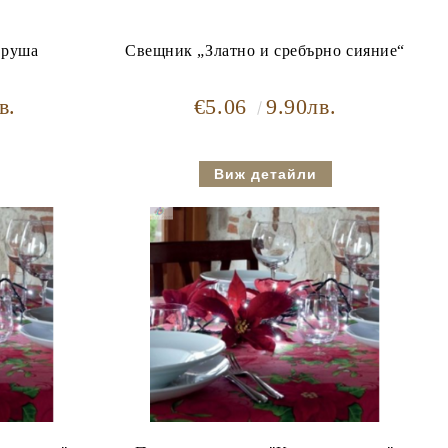
круша
Свещник „Златно и сребърно сияние“
в.
€5.06
9.90лв.
Виж детайли