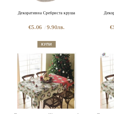
Декоративна Сребриста круша
Деко
€5.06
9.90лв.
€