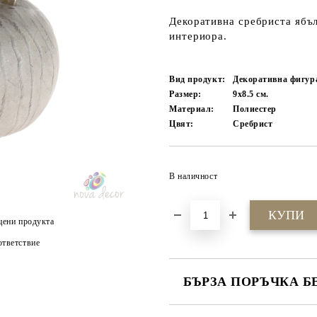
Декоративна сребриста ябъ
интериора.
Вид продукт:
Декоративна фигур
Размер:
9х8.5
см.
Материал:
Полиестер
Цвят:
Сребрист
В наличност
цени продукта
тветствие
БЪРЗА ПОРЪЧКА Б
САМО ПОПЪЛНЕТЕ 4 ПОЛЕТА