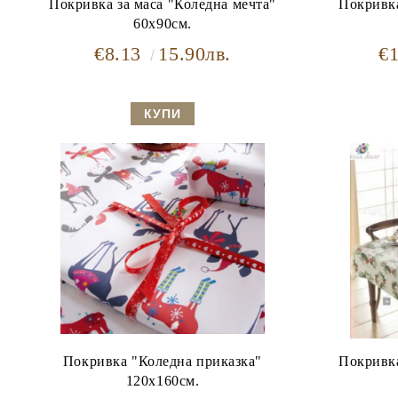
Покривка за маса "Коледнa мечтa"
Покривка
60х90см.
€8.13
15.90лв.
€
Покривка "Коледна приказка"
Покривка
120x160см.