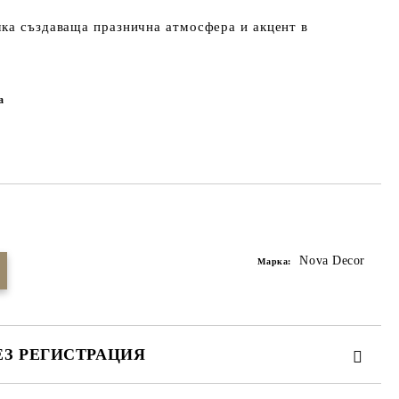
лка създаваща празнична атмосфера и акцент в
а
Добави в желани
Nova Decor
Марка:
ЕЗ РЕГИСТРАЦИЯ