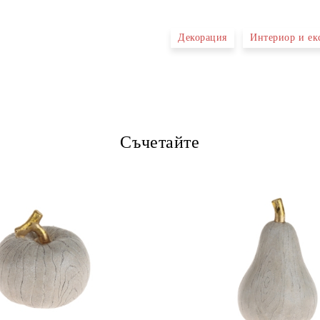
Декорация
Интериор и ек
Ние ще се свържем с вас в рамки
Съчетайте