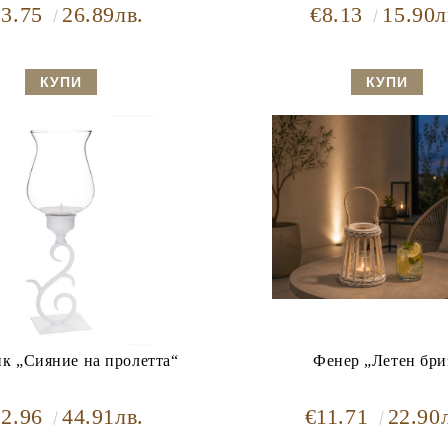
13.75
26.89лв.
€8.13
15.90л
к „Сияние на пролетта“
Фенер „Летен бри
22.96
44.91лв.
€11.71
22.90