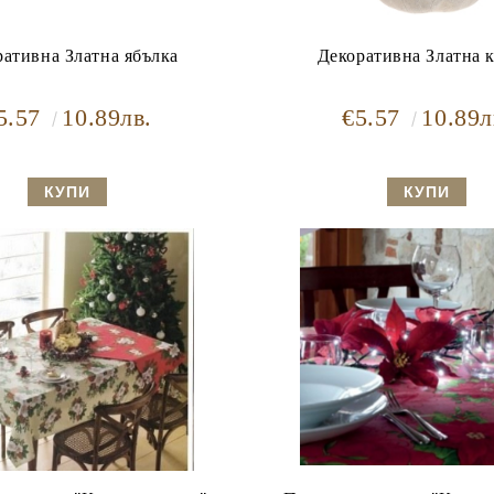
ративна Златна ябълка
Декоративна Златна 
5.57
10.89лв.
€5.57
10.89л