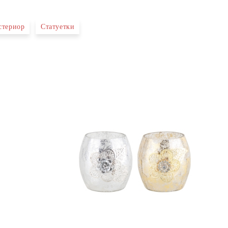
стериор
Статуетки
те на работния ден.