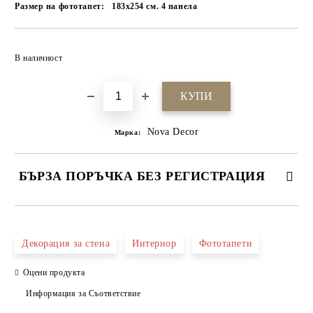
Размер на фототапет:
183x254 см. 4 панела
Добави в желани
В наличност
Nova Decor
Марка:
БЪРЗА ПОРЪЧКА БЕЗ РЕГИСТРАЦИЯ
САМО ПОПЪЛНЕТЕ 4 ПОЛЕТА
Декорация за стена
Интериор
Фототапети
Оцени продукта
Информация за Съответствие