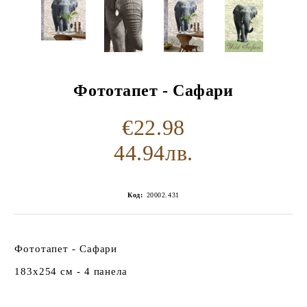
Фототапет - Сафари
€22.98
44.94лв.
Код:
20002.431
Фототапет - Сафари
183х254 см - 4 панела