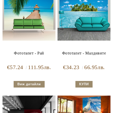
Фототапет - Рай
Фототапет - Малдивите
€57.24
111.95лв.
€34.23
66.95лв.
Виж детайли