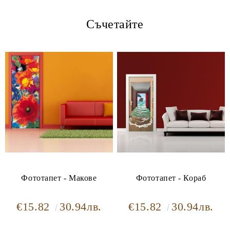
Съчетайте
Ние ще се свържем с вас в рамките на работния ден.
Фототапет - Макове
Фототапет - Кораб
€15.82
30.94лв.
€15.82
30.94лв.