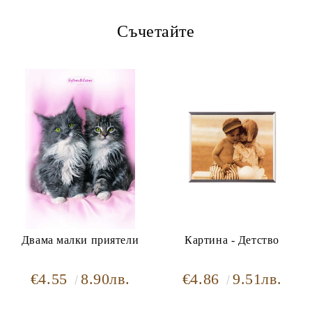
Съчетайте
Ние ще се свържем с вас в рамките на работния ден.
Двама малки приятели
Картина - Детство
€4.55
8.90лв.
€4.86
9.51лв.