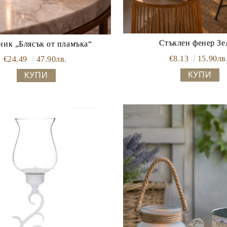
Стъклен фенер Зе
ик „Блясък от пламъка“
€8.13
15.90лв
€24.49
47.90лв.