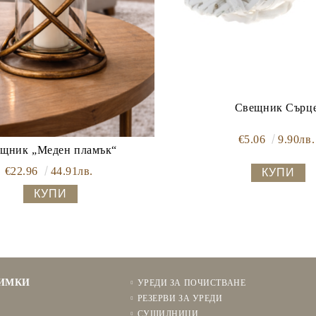
Свещник Сърц
€5.06
9.90лв.
щник „Меден пламък“
€22.96
44.91лв.
НИМКИ
УРЕДИ ЗА ПОЧИСТВАНЕ
РЕЗЕРВИ ЗА УРЕДИ
СУШИЛНИЦИ