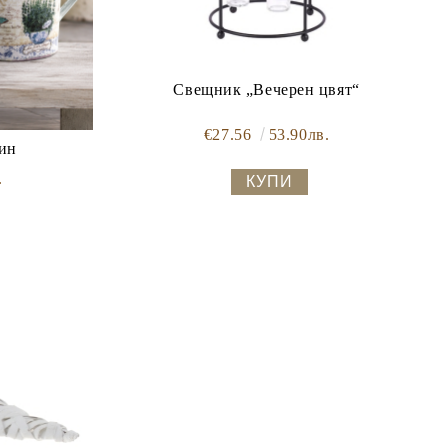
Свещник „Вечерен цвят“
€27.56
53.90лв.
ин
.