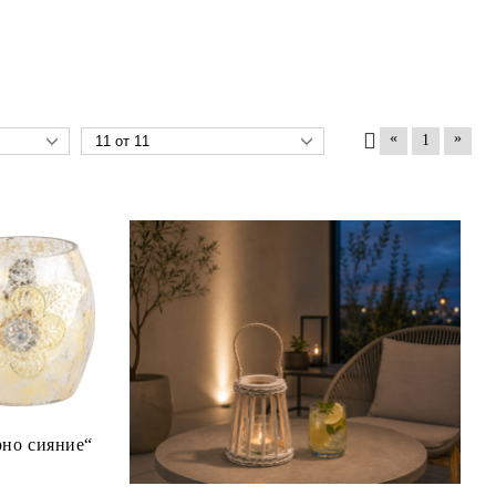
«
»
1
рно сияние“