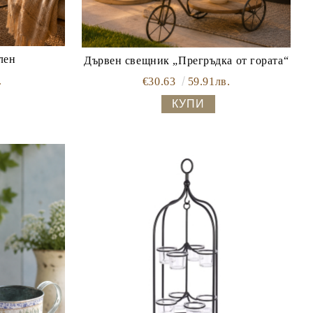
лен
Дървен свещник „Прегръдка от гората“
.
€30.63
59.91лв.