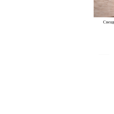
Свещн