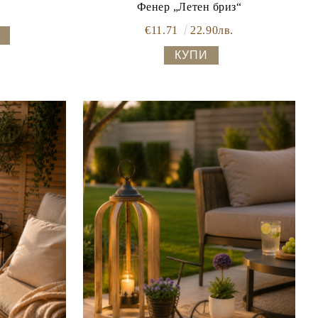
Фенер „Летен бриз“
€11.71
22.90лв.