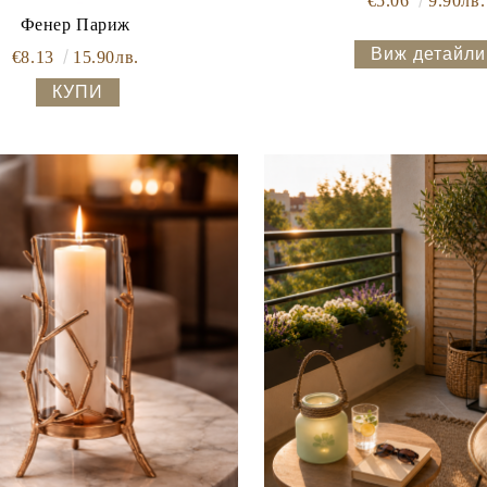
€5.06
9.90лв.
Фенер Париж
Виж детайли
€8.13
15.90лв.