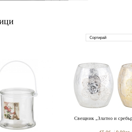
ици
Свещник „Златно и сребъ