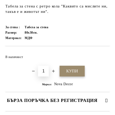
Табела за стена с ретро кола "Каквито са мислите ни,
такъв е и животът ни".
За стена :
Табела за стена
Размер:
80х30см.
Материал:
МДФ
Добави в желани
В наличност
Nova Decor
Марка:
БЪРЗА ПОРЪЧКА БЕЗ РЕГИСТРАЦИЯ
САМО ПОПЪЛНЕТЕ 4 ПОЛЕТА