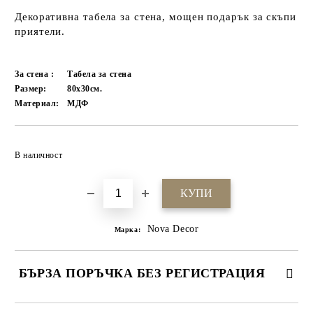
Декоративна табела за стена, мощен подарък за скъпи
приятели.
За стена :
Табела за стена
Размер:
80х30см.
Материал:
МДФ
Добави в желани
В наличност
Nova Decor
Марка:
БЪРЗА ПОРЪЧКА БЕЗ РЕГИСТРАЦИЯ
САМО ПОПЪЛНЕТЕ 4 ПОЛЕТА