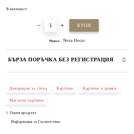
Добави в желани
В наличност
Nova Decor
Марка:
БЪРЗА ПОРЪЧКА БЕЗ РЕГИСТРАЦИЯ
САМО ПОПЪЛНЕТЕ 4 ПОЛЕТА
Декорация за стена
Картини
Картини в рамки
Маслени картини
Оцени продукта
Информация за Съответствие
Ние ще се свържем с вас в рамките на работния ден.