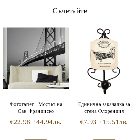
Съчетайте
Фототапет - Мостът на
Единична закачалка за
Сан Франциско
стена Флоренция
€22.98
44.94лв.
€7.93
15.51лв.