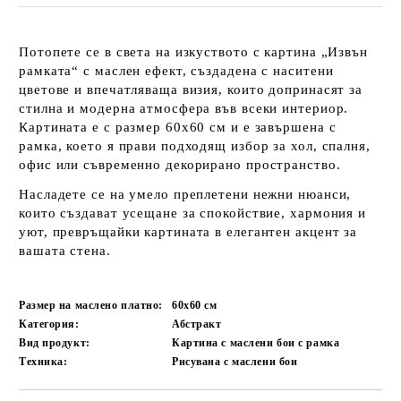
Потопете се в света на изкуството с картина „Извън
рамката“ с маслен ефект, създадена с наситени
цветове и впечатляваща визия, които допринасят за
стилна и модерна атмосфера във всеки интериор.
Картината е с размер 60х60 см и е завършена с
рамка, което я прави подходящ избор за хол, спалня,
офис или съвременно декорирано пространство.
Насладете се на умело преплетени нежни нюанси,
които създават усещане за спокойствие, хармония и
уют, превръщайки картината в елегантен акцент за
вашата стена.
Размер на маслено платно:
60x60
см
Категория:
Абстракт
Вид продукт:
Картина с маслени бои с рамка
Техника:
Рисувана с маслени бои