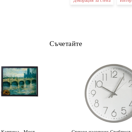
Декорация за стена
Интер
Ние ще се свържем с вас в рамки
Съчетайте
Картина - Мост
Стенен часовник Сребрист