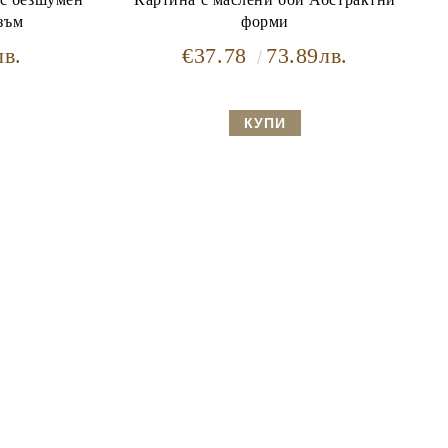
зъм
форми
лв.
€37.78
73.89лв.