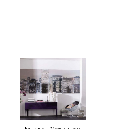
Фототапет - Метрополитън