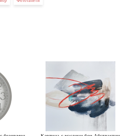
иор
Фототапети
те на работния ден.
 с безшумен
Картина с маслени бои Абстрактни