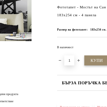
Фототапет - Мостът на Са
183x254 см - 4 панела
Размер на фототапет:
183x254 см.
В наличност
БЪРЗА ПОРЪЧКА Б
САМО ПОПЪЛНЕТЕ 4 ПОЛЕТА
цени продукта
тветствие