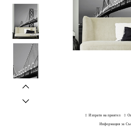
Prev
Next
Изпрати на приятел
О
Информация за Съо