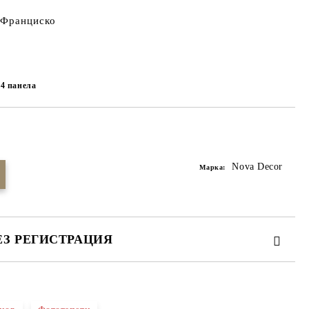
н Франциско
 4 панела
Добави в желани
Nova Decor
Марка:
ЕЗ РЕГИСТРАЦИЯ