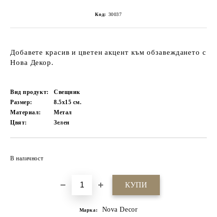
Код:
30037
Добавете красив и цветен акцент към обзавеждането с
Нова Декор.
Вид продукт:
Свещник
Размер:
8.5х15
см.
Материал:
Метал
Цвят:
Зелен
Добави в желани
В наличност
Nova Decor
Марка: